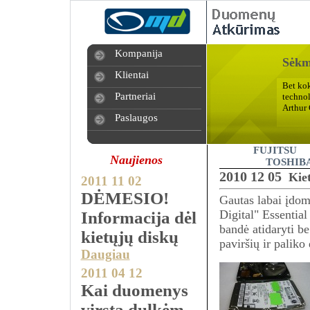
Kompanija
Sėkmė
Klientai
Bet ko
Partneriai
technol
Arthur 
Paslaugos
FUJITSU
Naujienos
TOSHIB
2010 12 05
Kie
2011 11 02
DĖMESIO!
Gautas labai įdom
Digital" Essenti
Informacija dėl
bandė atidaryti be
kietųjų diskų
paviršių ir paliko
Daugiau
2011 04 12
Kai duomenys
virsta dulkėm