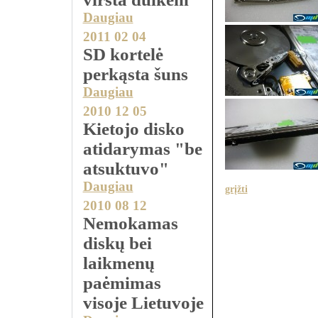
Daugiau
2011 02 04
SD kortelė
perkąsta šuns
Daugiau
2010 12 05
Kietojo disko
atidarymas "be
atsuktuvo"
Daugiau
grįžti
2010 08 12
Nemokamas
diskų bei
laikmenų
paėmimas
visoje Lietuvoje