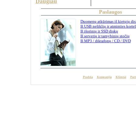
Daugiau
Paslaugos
Duomenų atkūrimas iš kietųjų di
Iš USB nešiklių ir atminties korte
Iš išorinių ir SSD diskų
Iš serverių ir tarnybinių stočių
Iš MP3 / diktafonų / CD / DVD
Pradzia
Kompanija
Klientai
Part