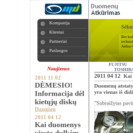
Kompanija
Sėkmė
Klientai
Bet ko
Partneriai
technol
Arthur 
Paslaugos
FUJITSU
Naujienos
TOSHIB
2011 04 12
Kai
2011 11 02
DĖMESIO!
Duomenų atstatym
yra vienas iš di
Informacija dėl
kietųjų diskų
"Subraižytas pav
Daugiau
2011 04 12
Kai duomenys
virsta dulkėm