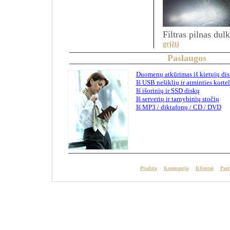
Filtras pilnas dulk
grįžti
Paslaugos
Duomenų atkūrimas iš kietųjų di
Iš USB nešiklių ir atminties korte
Iš išorinių ir SSD diskų
Iš serverių ir tarnybinių stočių
Iš MP3 / diktafonų / CD / DVD
Pradzia
Kompanija
Klientai
Part