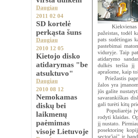
Daugiau
2011 02 04
SD kortelė
Kiekvienas 
perkąsta šuns
pažeistas, todėl 
pats sudėtingas k
Daugiau
pastebimai matome
2010 12 05
viduryje. Taip pat
Kietojo disko
atidarymo sanda
atidarymas "be
dulkės teršia jį
aprašome, kaip to
atsuktuvo"
Priežastis papras
Daugiau
žalos yra įmano
2010 08 12
jūs galite nustaty
Nemokamas
savarankiškas dis
gali turėti kitų pr
diskų bei
Populiarėja įvyki
laikmenų
rodyti klaidas. O
paėmimas
jį nustato. Pirmia
posektorinę kopi
visoje Lietuvoje
sector'iai" ir ba