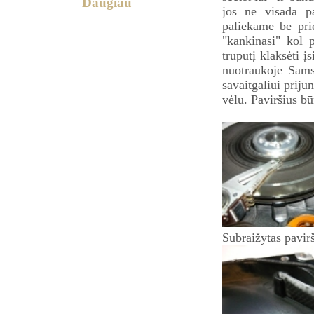
Daugiau
jos ne visada pa
paliekame be prie
"kankinasi" kol p
truputį klaksėti 
nuotraukoje Sam
savaitgaliui priju
vėlu. Paviršius bū
Subraižytas pavirš